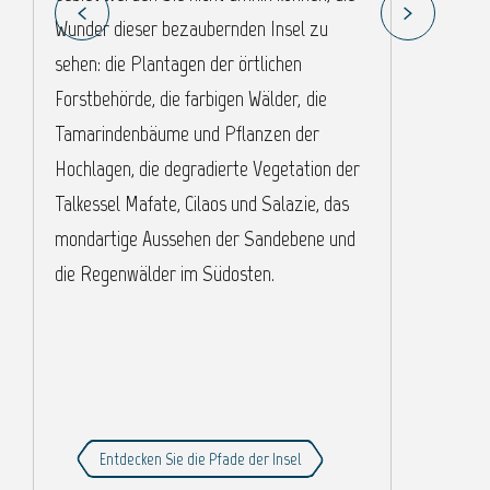
Wunder dieser bezaubernden Insel zu
e
sehen: die Plantagen der örtlichen
m
Forstbehörde, die farbigen Wälder, die
m
Tamarindenbäume und Pflanzen der
W
Hochlagen, die degradierte Vegetation der
d
Talkessel Mafate, Cilaos und Salazie, das
w
mondartige Aussehen der Sandebene und
b
die Regenwälder im Südosten.
h
Entdecken Sie die Pfade der Insel