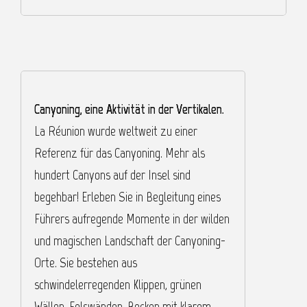
Canyoning, eine Aktivität in der Vertikalen.
I
La Réunion wurde weltweit zu einer
H
Referenz für das Canyoning. Mehr als
u
hundert Canyons auf der Insel sind
n
begehbar! Erleben Sie in Begleitung eines
k
Führers aufregende Momente in der wilden
L
und magischen Landschaft der Canyoning-
d
Orte. Sie bestehen aus
u
schwindelerregenden Klippen, grünen
e
Wällen, Felswänden, Becken mit klarem
w