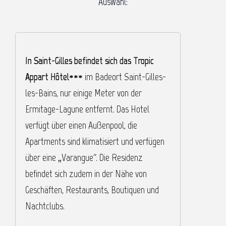
Auswahl:
In Saint-Gilles befindet sich das Tropic
I
Appart Hôtel***
im Badeort Saint-Gilles-
B
les-Bains, nur einige Meter von der
„
Ermitage-Lagune entfernt. Das Hotel
k
verfügt über einen Außenpool, die
P
Apartments sind klimatisiert und verfügen
g
über eine „Varangue“. Die Residenz
k
befindet sich zudem in der Nähe von
e
Geschäften, Restaurants, Boutiquen und
I
Nachtclubs.
S
e