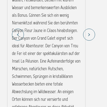
Wasser und bemerkenswerten Ausblicken
u
als Bonus. Gönnen Sie sich ein wenig
N
Nervenkitzel während Sie den berühmten
W
Canyon Fleur Jaune in Cilaos hinabsteigen.
Der Canyon von Grand Galet eignet sich
ideal für Abenteurer. Der Canyon von Trou
de Fer ist einer der spektakulärsten auf der
Insel La Réunion. Eine Aufeinanderfolge von
Märschen, natürlichen Rutschen,
Schwimmen, Sprüngen in kristallklaren
Wasserbecken bieten eine totale
Abwechslung im Wildwasser. An einigen
Orten können sich nur versierte und
erfahrene Abenteurer an diese Aktivität