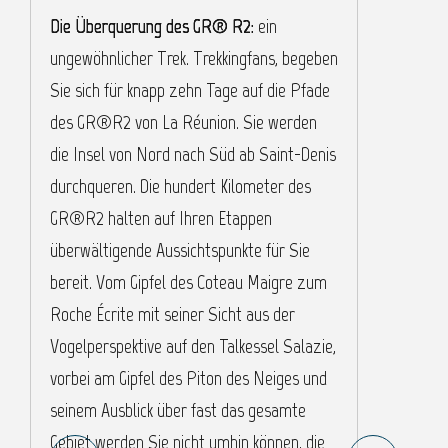
Die Überquerung des GR® R2:
ein
D
ungewöhnlicher Trek. Trekkingfans, begeben
e
Sie sich für knapp zehn Tage auf die Pfade
N
des GR®R2 von La Réunion. Sie werden
d
die Insel von Nord nach Süd ab Saint-Denis
I
durchqueren. Die hundert Kilometer des
W
GR®R2 halten auf Ihren Etappen
h
überwältigende Aussichtspunkte für Sie
3
bereit. Vom Gipfel des Coteau Maigre zum
i
Roche Écrite mit seiner Sicht aus der
R
Vogelperspektive auf den Talkessel Salazie,
W
vorbei am Gipfel des Piton des Neiges und
v
seinem Ausblick über fast das gesamte
F
Gebiet werden Sie nicht umhin können, die
e