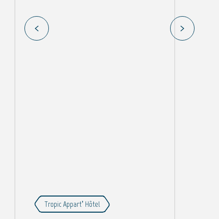
B
Tropic Appart’ Hôtel