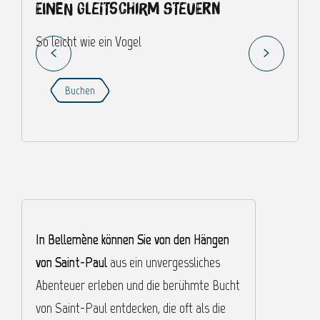
Einen Gleitschirm steuern
So leicht wie ein Vogel
F
Buchen
In Bellemène können Sie von den Hängen
N
von Saint-Paul
aus ein unvergessliches
U
Abenteuer erleben und die berühmte Bucht
S
von Saint-Paul entdecken, die oft als die
e