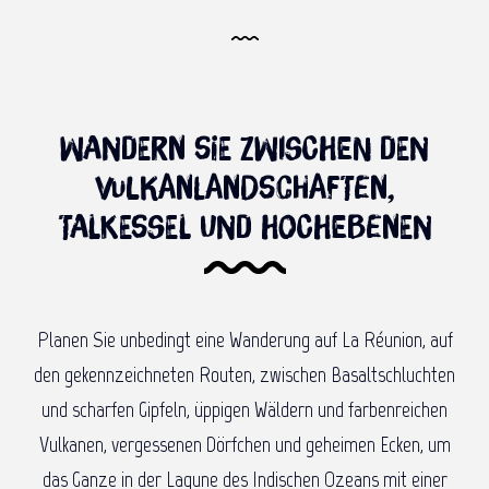
Wandern Sie zwischen den Vulkanlandschaften,
Natur
2
Talkessel und Hochebenen
Mehr erfahren
Tauchen Sie ab auf den Meeresboden!
3
Wandern Sie zwischen den
Gleiten Sie über das wilde Wasser!
4
Vulkanlandschaften,
Talkessel und Hochebenen
Fliegen Sie zwischen Land und Meer!
5
Schlafen Sie an einem unerwarteten Ort!
6
Planen Sie unbedingt eine Wanderung auf La Réunion, auf
Praktische Informationen
7
den gekennzeichneten Routen, zwischen Basaltschluchten
und scharfen Gipfeln, üppigen Wäldern und farbenreichen
Vulkanen, vergessenen Dörfchen und geheimen Ecken, um
das Ganze in der Lagune des Indischen Ozeans mit einer