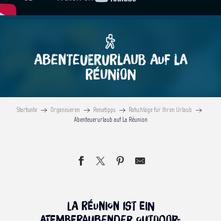
Abenteuerurlaub auf La
Réunion
Startseite
Organisieren
Reisetipps
Ratschläge für Ihren Urlaub
Abenteuerurlaub auf La Réunion
La Réunion ist ein
atemberaubender Outdoor-