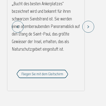
„Bucht des besten Ankerplatzes“
a
bezeichnet wird und bekannt für ihren
S
schwarzen Sandstrand ist. Sie werden
S
einen atemberaubenden Panoramablick auf
I
den Étang de Saint-Paul, das größte
„
Gewässer der Insel, erhalten, das als
P
Naturschutzgebiet eingestuft ist.
o
U
Fliegen Sie mit dem Gleitschirm