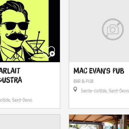
Parlait
Mac Evan's Pub
oustra
BAR & PUB
Sainte-clotilde, Saint-Denis
otilde, Saint-Denis