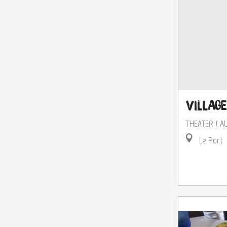
Village
THEATER / 
Le Port