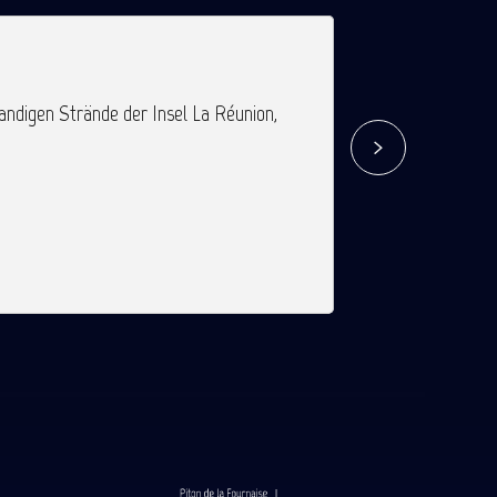
Litschi-K
sandigen Strände der Insel La Réunion,
Ein fruchtig süßes 
Mehr erfa