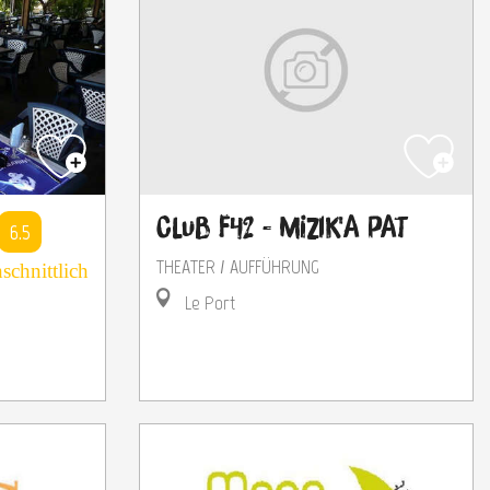
Club F42 - Mizik'A Pat
6.5
THEATER / AUFFÜHRUNG
schnittlich
Le Port