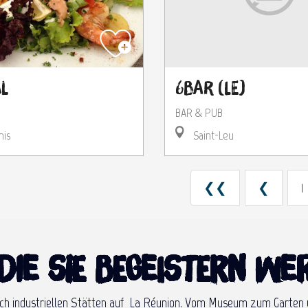
al
6Bar (Le)
BAR & PUB
nis
Saint-Leu
❮❮
❮
1
die Sie begeistern we
auch industriellen Stätten auf La Réunion. Vom Museum zum Garten üb