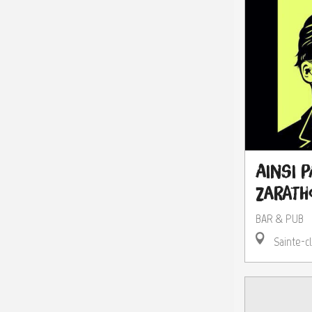
Ainsi 
Zarath
BAR & PUB
Sainte-cl