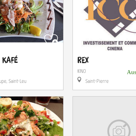
 Kafé
Rex
KINO
Aus
upe, Saint-Leu
Saint-Pierre