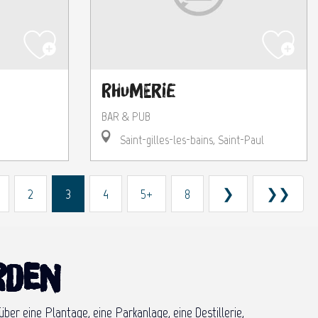
Rhumerie
BAR & PUB
Saint-gilles-les-bains, Saint-Paul
2
3
4
5+
8
❯
❯❯
rden
er eine Plantage, eine Parkanlage, eine Destillerie,