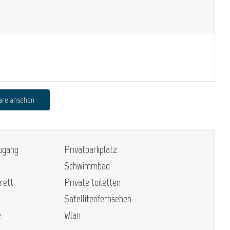
are ansehen
zugang
Privatparkplatz
Schwimmbad
rett
Private toiletten
Satellitenfernsehen
e
Wlan