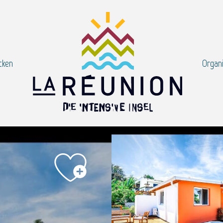
cken
Organi