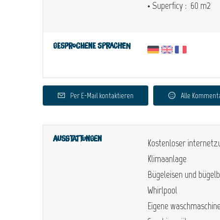
• Superficy :
60 m
2
Gesprochene Sprachen
Per E-Mail kontaktieren
Alle Komment
Ausstattungen
Kostenloser internet
Klimaanlage
Bügeleisen und bügelb
Whirlpool
Eigene waschmaschin