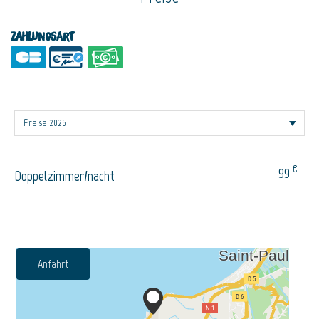
Zahlungsart
€
99
Doppelzimmer/nacht
Anfahrt