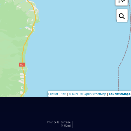
Leaflet
|
Esri
|
© IGN
|
© OpenStreetMap
|
TouristicMaps