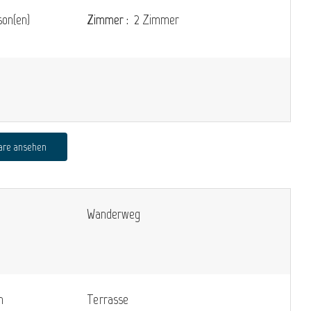
on(en)
Zimmer :
2 Zimmer
are ansehen
Wanderweg
n
Terrasse