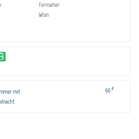
n
Fernseher
Wlan
€
60
immer mit
k/nacht