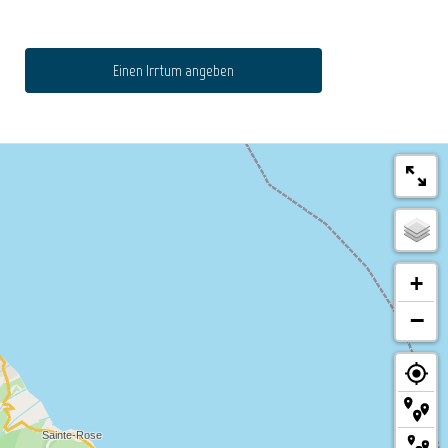
Einen Irrtum angeben
+
−