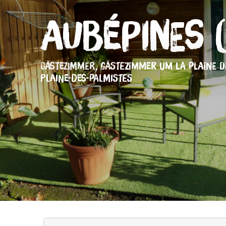
Aubépines 
GÄSTEZIMMER,
GÄSTEZIMMER
UM LA PLAINE D
PLAINE-DES-PALMISTES