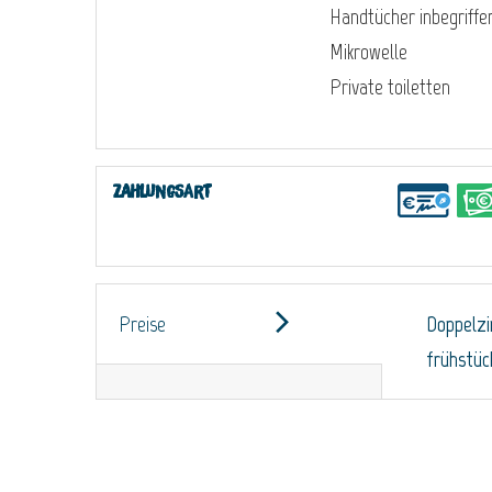
Handtücher inbegriffe
Mikrowelle
Private toiletten
Zahlungsart
Preise
Doppelz
frühstüc