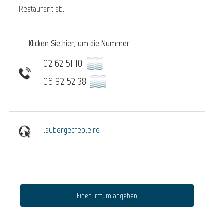
Restaurant ab.
Klicken Sie hier, um die Nummer
02 62 51 10
▒▒
06 92 52 38
▒▒
laubergecreole.re
Einen Irrtum angeben