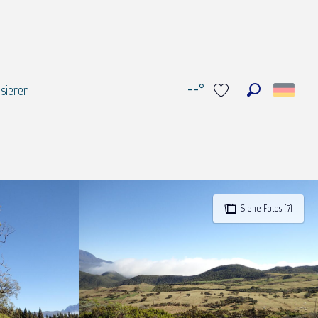
--°
sieren
Suche
Voir les favoris
Siehe Fotos (7)