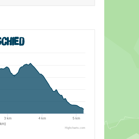
chied
3 km
4 km
5 km
(km)
Highcharts.com