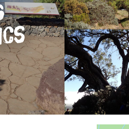
s
ncs