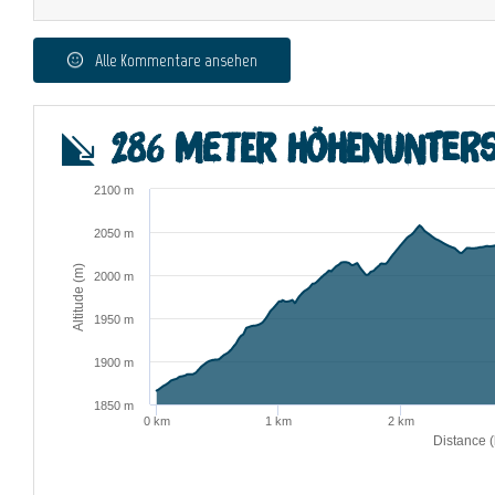
Alle Kommentare ansehen
286 Meter Höhenunters
2100 m
2050 m
Altitude (m)
2000 m
1950 m
1900 m
1850 m
0 km
1 km
2 km
Distance 