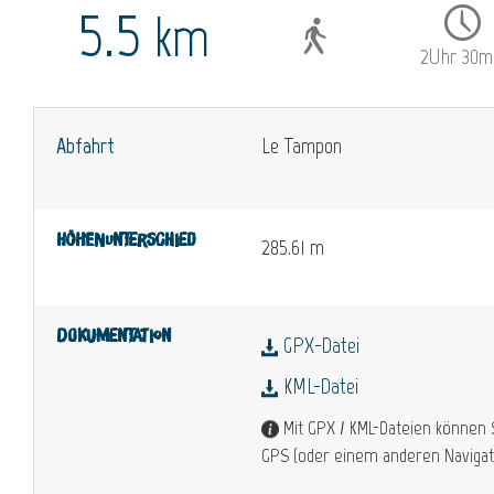
5.5
km
2Uhr 30m
Abfahrt
Le Tampon
Höhenunterschied
285.61 m
Dokumentation
GPX-Datei
KML-Datei
Mit GPX / KML-Dateien können 
GPS (oder einem anderen Navigat