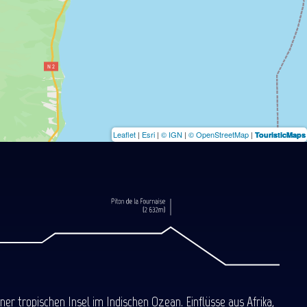
Leaflet
|
Esri
|
© IGN
|
© OpenStreetMap
|
TouristicMaps
 tropischen Insel im Indischen Ozean. Einflüsse aus Afrika,