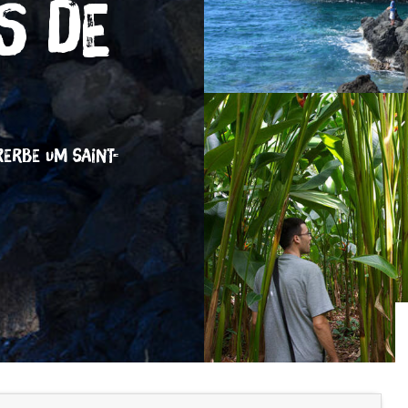
s de
RERBE
UM SAINT-