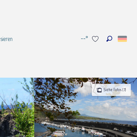
--°
sieren
Suche
Voir les favoris
Siehe Fotos (7)