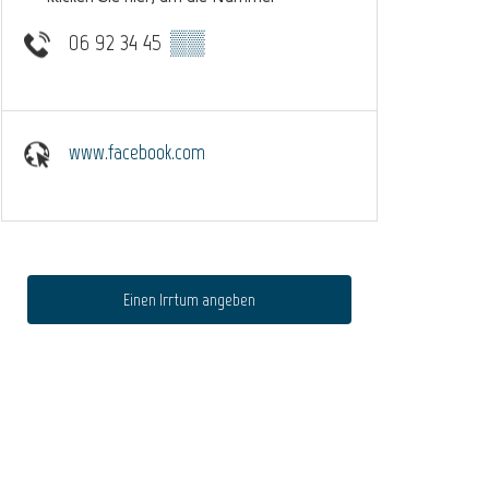
06 92 34 45
▒▒
www.facebook.com
Einen Irrtum angeben