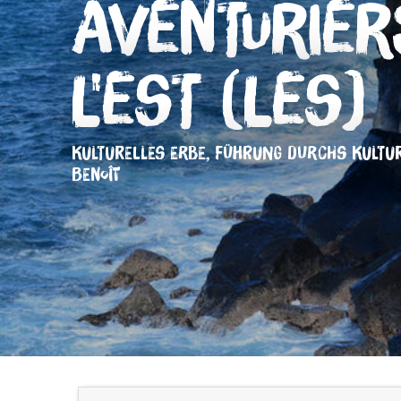
Aventurier
l'Est (Les)
KULTURELLES ERBE,
FÜHRUNG DURCHS KULTU
BENOÎT