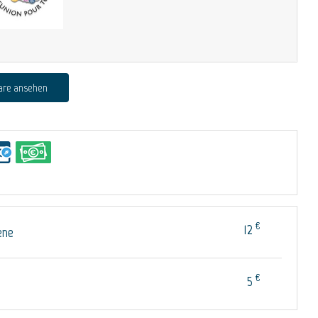
are ansehen
€
12
ene
€
5