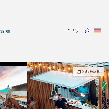
--°
sieren
Suche
Voir les favoris
Siehe Fotos (6)