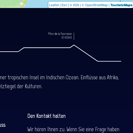
Leaflet
|
Esri
|
© IGN
|
© OpenStreetMap
|
TouristicMaps
 tropischen Insel im Indischen Ozean. Einflüsse aus Afrika,
ztiegel der Kulturen.
Den Kontakt halten
uss
Wir hören Ihnen zu. Wenn Sie eine Frage haben