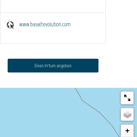
www.basaltevolution.com
Einen Irrtum angeben
+