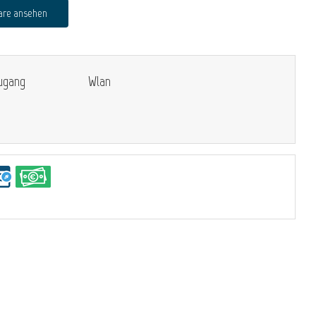
are ansehen
zugang
Wlan