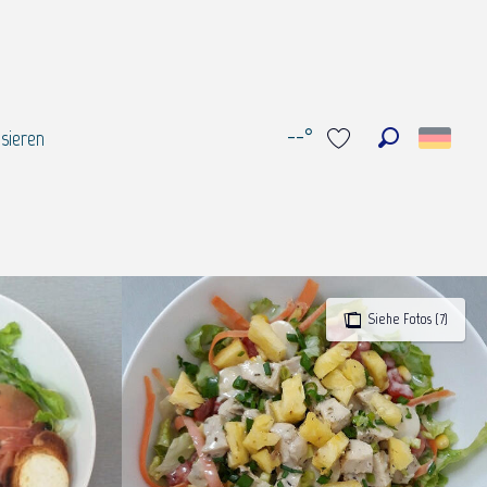
--°
sieren
Suche
Voir les favoris
Siehe Fotos (7)