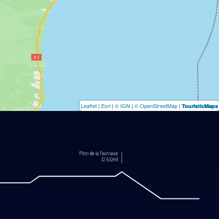
Leaflet
|
Esri
|
© IGN
|
© OpenStreetMap
|
TouristicMaps