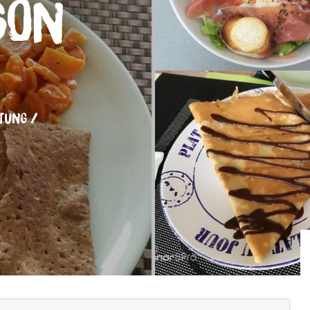
son
TUNG /