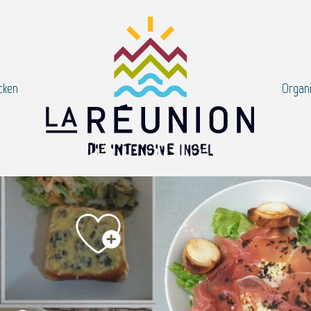
cken
Organi