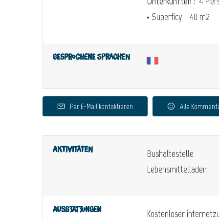
Unterkunften :
4 Pers
• Superficy :
40 m
2
Gesprochene Sprachen
Per E-Mail kontaktieren
Alle Komment
Aktivitäten
Bushaltestelle
Lebensmittelladen
Ausstattungen
Kostenloser internet