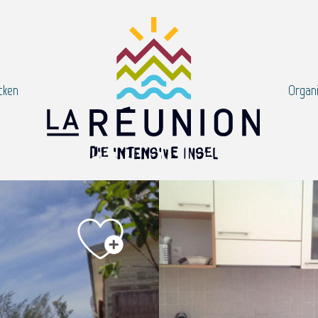
cken
Organi