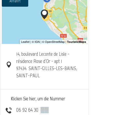
Anfahrt
14, boulevard Leconte de Lisle -
résidence Rose d'Or - apt 1
97434
SAINT-GILLES-LES-BAINS,
SAINT-PAUL
Klicken Sie hier, um die Nummer
06 92 64 30
▒▒