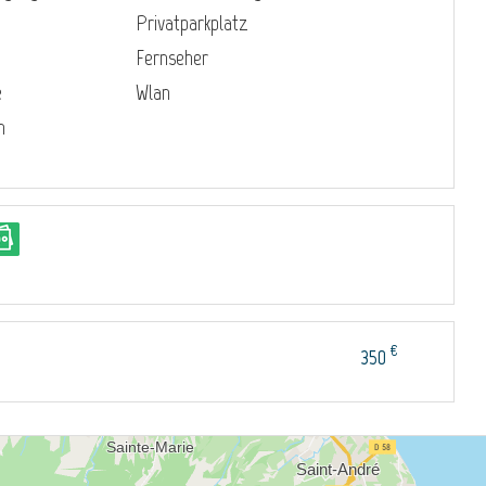
Privatparkplatz
Fernseher
e
Wlan
n
€
350