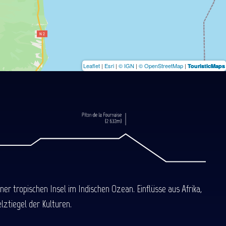
Leaflet
|
Esri
|
© IGN
|
© OpenStreetMap
|
TouristicMaps
 tropischen Insel im Indischen Ozean. Einflüsse aus Afrika,
ztiegel der Kulturen.