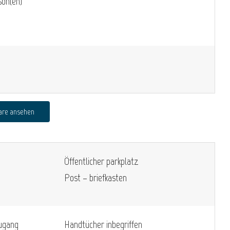
on(en)
are ansehen
Öffentlicher parkplatz
Post – briefkasten
zugang
Handtücher inbegriffen