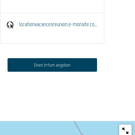
locationvacancesreunion.e-monsite.com
Einen Irrtum angeben