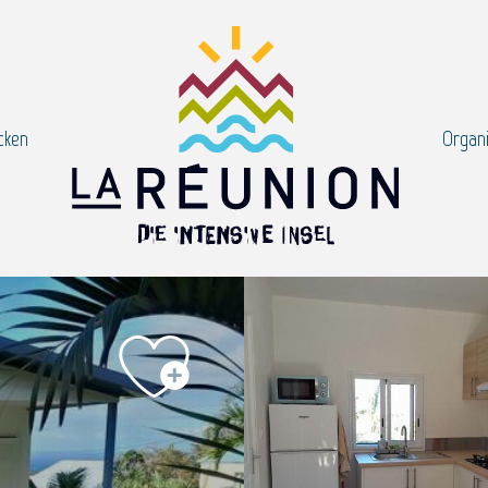
cken
Organi