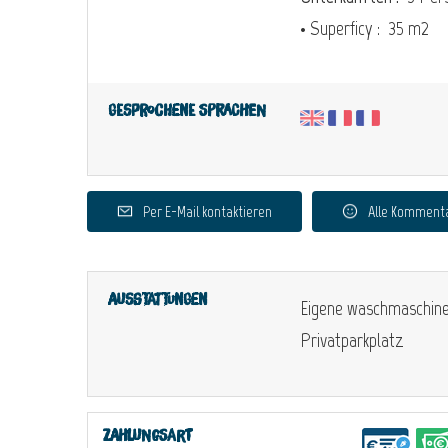
• Superficy :
35 m
2
Gesprochene Sprachen
Per E-Mail kontaktieren
Alle Komment
Ausstattungen
Eigene waschmaschin
Privatparkplatz
Zahlungsart