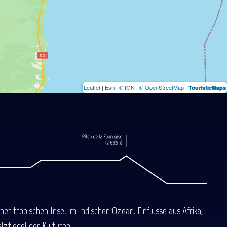
Leaflet
|
Esri
|
© IGN
|
© OpenStreetMap
|
TouristicMaps
 tropischen Insel im Indischen Ozean. Einflüsse aus Afrika,
ztiegel der Kulturen.