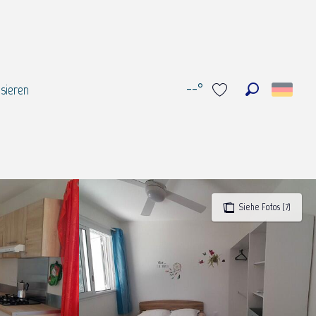
--°
sieren
Suche
Voir les favoris
Siehe Fotos (7)