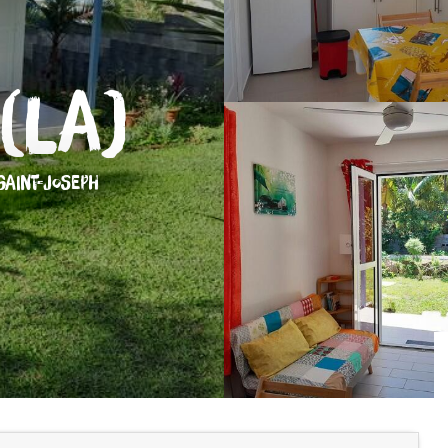
(La)
AINT-JOSEPH