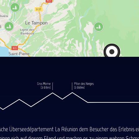
ische Überseedépartement La Réunion dem Besucher das Erlebnis einer
einen sich auf diesem Eiland und machen es zu einem wahren Schmel