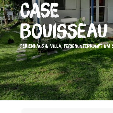
Case
Bouisseau 
FERIENHAUS & VILLA,
FERIENUNTERKUNFT
UM S