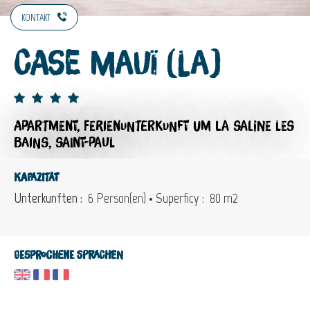
KONTAKT
Case Mauï (La)
APARTMENT,
FERIENUNTERKUNFT
UM LA SALINE LES
BAINS, SAINT-PAUL
Kapazität
Unterkunften :
6 Person(en)
• Superficy :
80 m
2
Gesprochene Sprachen