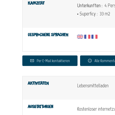
Kapazität
Unterkunften :
4 Pers
• Superficy :
33 m
2
Gesprochene Sprachen
Per E-Mail kontaktieren
Alle Komment
Aktivitäten
Lebensmittelladen
Ausstattungen
Kostenloser internet