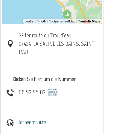
33 ter route du Trou d'eau
97434
LA SALINE LES BAINS, SAINT-
PAUL
Klicken Sie hier, um die Nummer
06 92 95 02
▒▒
lacasemaui.re