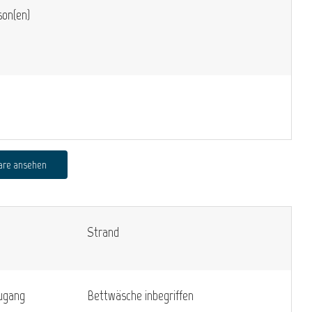
on(en)
are ansehen
Strand
zugang
Bettwäsche inbegriffen