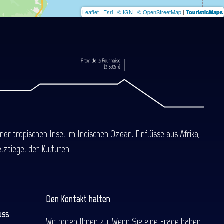
Leaflet
|
Esri
|
© IGN
|
© OpenStreetMap
|
TouristicMaps
 tropischen Insel im Indischen Ozean. Einflüsse aus Afrika,
ztiegel der Kulturen.
Den Kontakt halten
uss
Wir hören Ihnen zu. Wenn Sie eine Frage haben