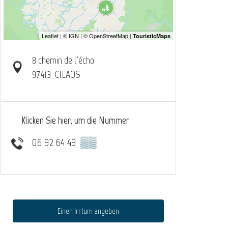
8 chemin de l'écho
97413
CILAOS
Klicken Sie hier, um die Nummer
06 92 64 49
▒▒
Einen Irrtum angeben