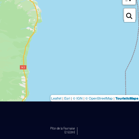
Leaflet
|
Esri
|
© IGN
|
© OpenStreetMap
|
TouristicMaps