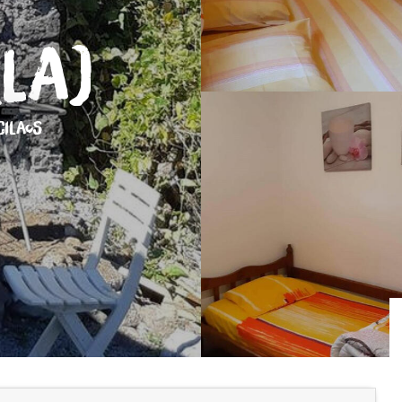
(La)
CILAOS