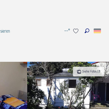
--°
sieren
Suche
Voir les favoris
Siehe Fotos (7)