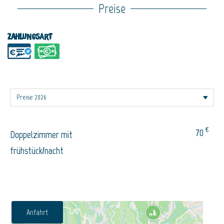
Preise
Zahlungsart
€
70
Doppelzimmer mit
frühstück/nacht
Anfahrt