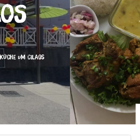
aos
 KÜCHE
UM CILAOS