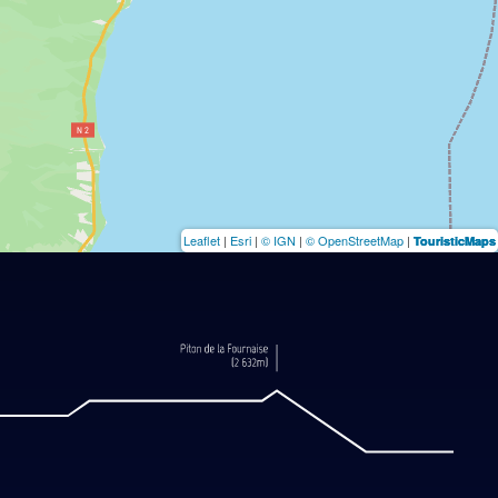
Leaflet
|
Esri
|
© IGN
|
© OpenStreetMap
|
TouristicMaps