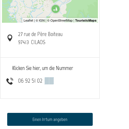
27 rue de Père Boiteau
97413
CILAOS
Klicken Sie hier, um die Nummer
06 92 51 02
▒▒
Einen Irrtum angeben