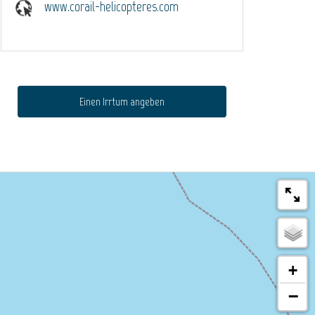
www.corail-helicopteres.com
Einen Irrtum angeben
+
−