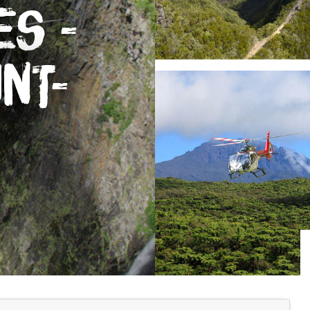
es -
nt-