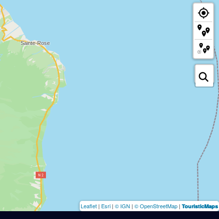
Leaflet
|
Esri
|
© IGN
|
© OpenStreetMap
|
TouristicMaps