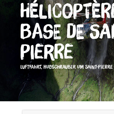
Hélicoptèr
Base de Sai
Pierre
LUFTFAHRT,
HUBSCHRAUBER
UM SAINT-PIERRE