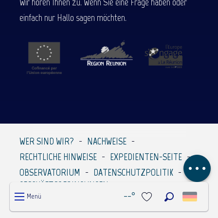
Wir hören Ihnen zu. Wenn Sie eine Frage haben oder
einfach nur Hallo sagen möchten.
Per E-Mail
WER SIND WIR?
NACHWEISE
kontaktieren
RECHTLICHE HINWEISE
EXPEDIENTEN-SEITE
Kommentare
OBSERVATORIUM
DATENSCHUTZPOLITIK
GESCHÄFTSBEDINGUNGEN
--°
Menü
Suche
Voir les favoris