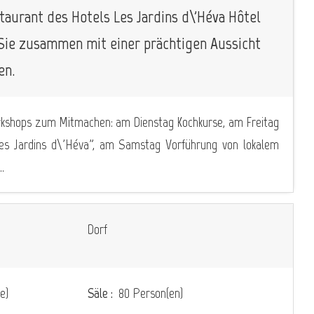
taurant des Hotels Les Jardins d\'Héva Hôtel
e Sie zusammen mit einer prächtigen Aussicht
en.
rkshops zum Mitmachen: am Dienstag Kochkurse, am Freitag
s Jardins d\'Héva”, am Samstag Vorführung von lokalem
.
Dorf
e)
Säle :
80 Person(en)