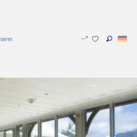
--°
sieren
Suche
Voir les favoris