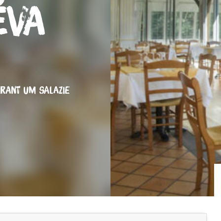
éva
URANT
UM SALAZIE