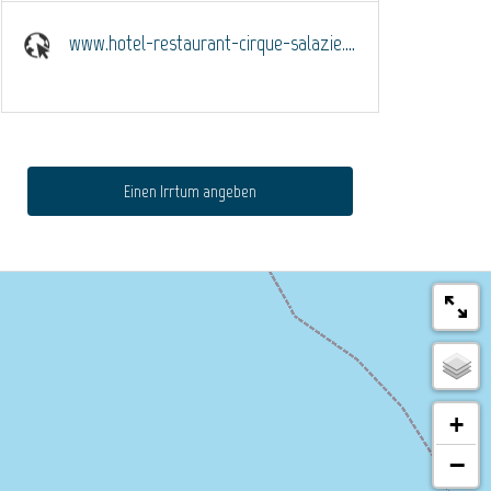
www.hotel-restaurant-cirque-salazie.fr
Einen Irrtum angeben
+
−