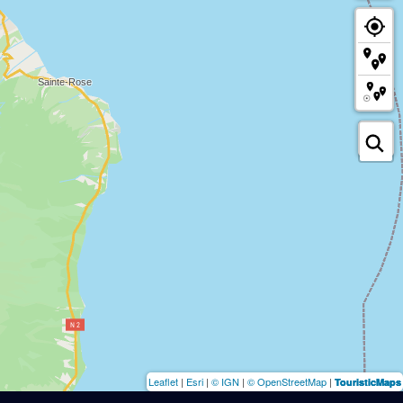
Leaflet
|
Esri
|
© IGN
|
© OpenStreetMap
|
TouristicMaps