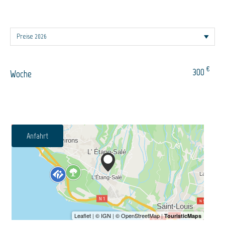
€
300
Woche
Anfahrt