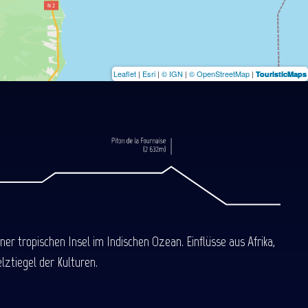
Leaflet
|
Esri
|
© IGN
|
© OpenStreetMap
|
TouristicMaps
 tropischen Insel im Indischen Ozean. Einflüsse aus Afrika,
ztiegel der Kulturen.