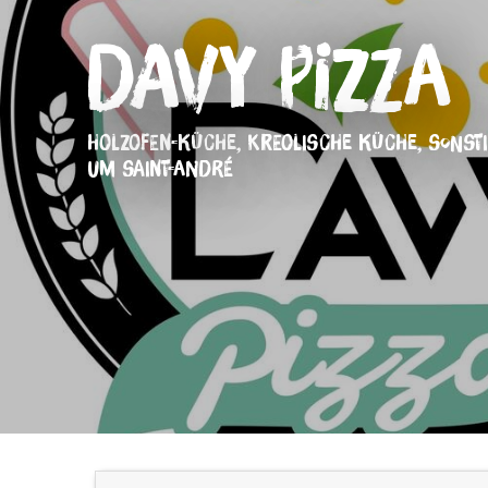
Davy Pizza
HOLZOFEN-KÜCHE,
KREOLISCHE KÜCHE,
SONST
UM SAINT-ANDRÉ