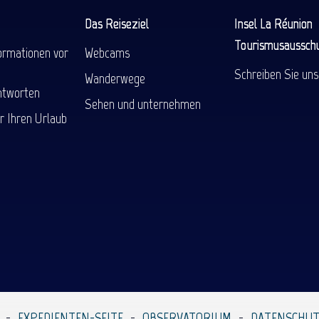
Das Reiseziel
Insel La Réunion
Tourismusaussch
ormationen vor
Webcams
Schreiben Sie uns
Wanderwege
ntworten
Sehen und unternehmen
r Ihren Urlaub
EXPEDIENTEN-SEITE
OBSERVATORIUM
DATENSCHUT