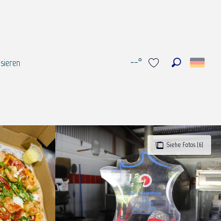
--°
sieren
Suche
Voir les favoris
Siehe Fotos (6)