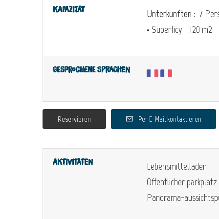
Kapazität
Unterkunften :
7 Pers
• Superficy :
120 m
2
Gesprochene Sprachen
Reservieren
Per E-Mail kontaktieren
Aktivitäten
Lebensmittelladen
Öffentlicher parkplatz
Panorama-aussichtsp