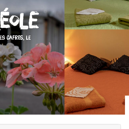
éole
ES CAFRES, LE