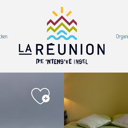
cken
Organi