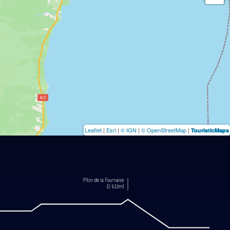
Leaflet
|
Esri
|
© IGN
|
© OpenStreetMap
|
TouristicMaps