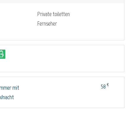
Private toiletten
Fernseher
€
58
immer mit
k/nacht