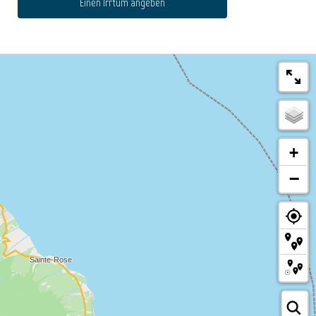
Einen Irrtum angeben
+
−