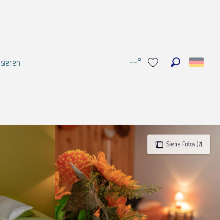
--°
sieren
Suche
Voir les favoris
Siehe Fotos (7)