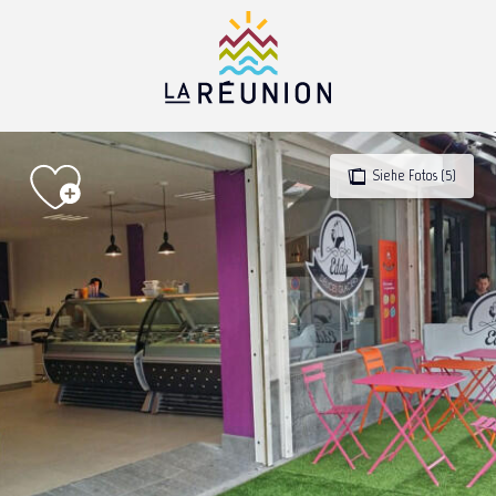
Aller
au
contenu
principal
Siehe Fotos (5)