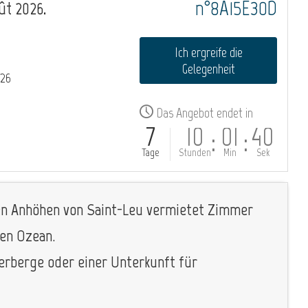
n°8A15E30D
ût 2026.
Ich ergreife die
Gelegenheit
026
Das Angebot endet in
7
10
01
39
:
:
Tage
Stunden
Min
Sek
n den Anhöhen von Saint-Leu vermietet Zimmer
den Ozean.
erberge oder einer Unterkunft für