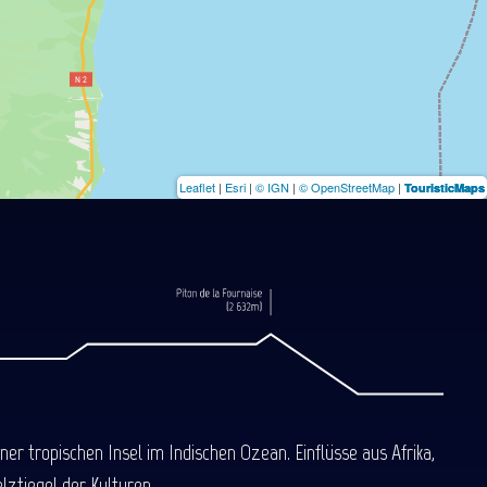
Leaflet
|
Esri
|
© IGN
|
© OpenStreetMap
|
TouristicMaps
 tropischen Insel im Indischen Ozean. Einflüsse aus Afrika,
ztiegel der Kulturen.