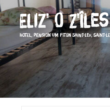
Eliz' O Z'Îles
HOTEL,
PENSION
UM PITON SAINT-LEU, SAINT-L