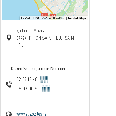
7, chemin Mazeau
97424
PITON SAINT-LEU, SAINT-
LEU
Klicken Sie hier, um die Nummer
02 62 19 48
▒▒
06 93 00 69
▒▒
www.elizoziles.re