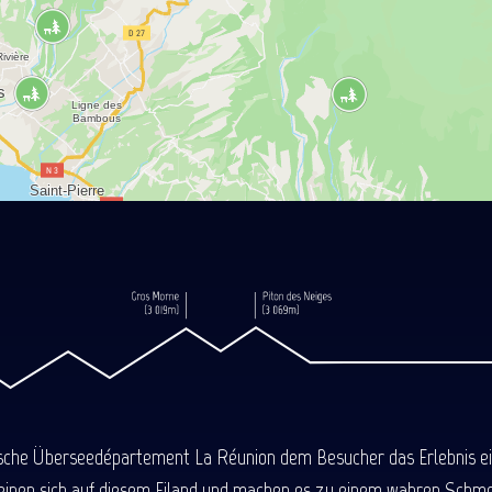
ische Überseedépartement La Réunion dem Besucher das Erlebnis einer
einen sich auf diesem Eiland und machen es zu einem wahren Schmel