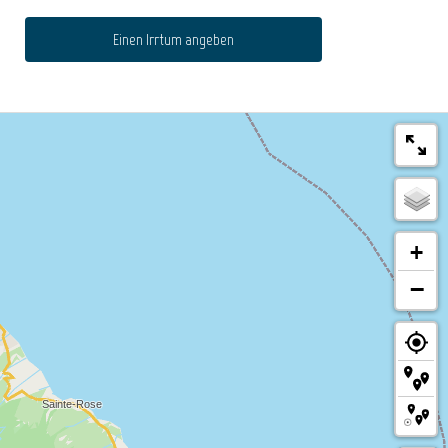
Einen Irrtum angeben
+
−