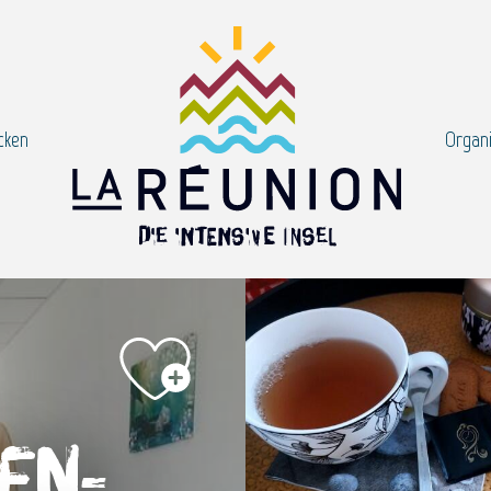
cken
Organi
en-