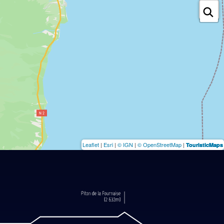
Leaflet
|
Esri
|
© IGN
|
© OpenStreetMap
|
TouristicMaps