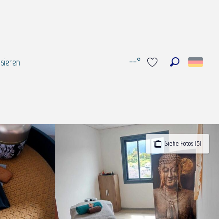
--°
sieren
Suche
Voir les favoris
Siehe Fotos (5)