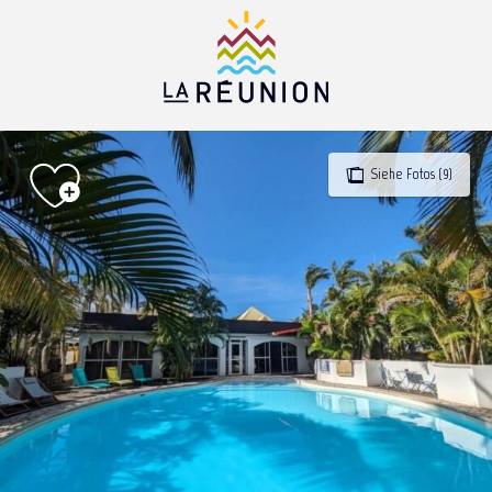
Aller
au
contenu
principal
Siehe Fotos (9)