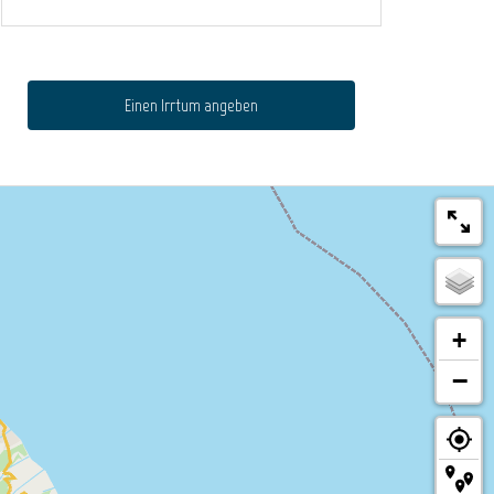
Einen Irrtum angeben
+
−