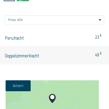
€
23
Pers./nacht
€
49
Doppelzimmer/nacht
Anfahrt