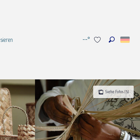
--°
sieren
Suche
Voir les favoris
Siehe Fotos (5)