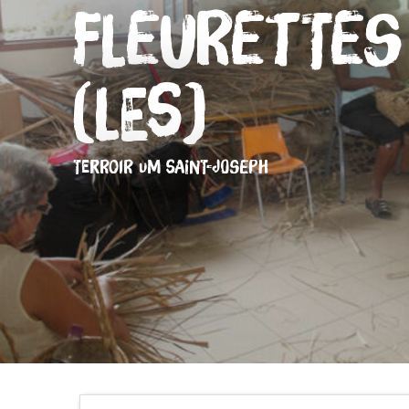
Fleurettes
(Les)
TERROIR
UM SAINT-JOSEPH