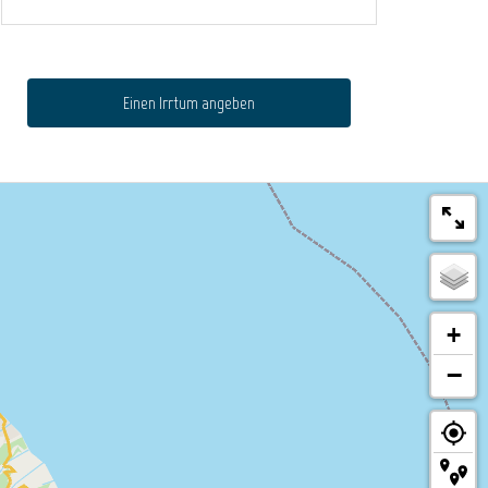
Einen Irrtum angeben
+
−