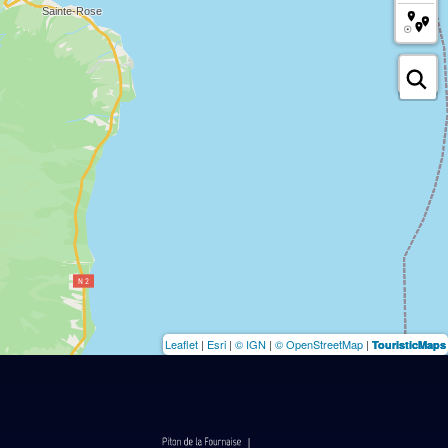
Leaflet
|
Esri
|
© IGN
|
© OpenStreetMap
|
TouristicMaps