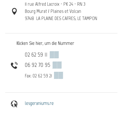
11 rue Alfred Lacroix - PK 24 - RN 3
Bourg Murat / Plaines et Volcan
97418
LA PLAINE DES CAFRES, LE TAMPON
Klicken Sie hier, um die Nummer
02 62 59 11
▒▒
06 92 70 95
▒▒
▒▒
Fax: 02 62 59 21
lesgeraniums.re