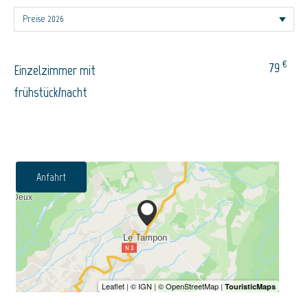
€
79
Einzelzimmer mit
frühstück/nacht
Anfahrt