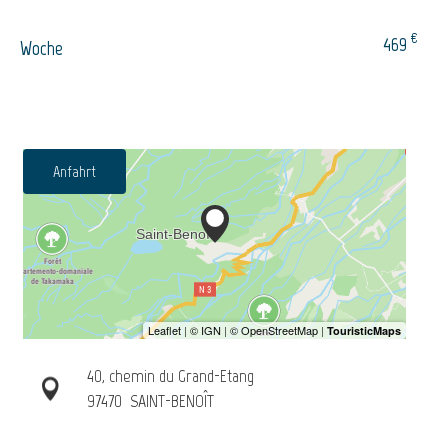
€
469
Woche
Anfahrt
40, chemin du Grand-Etang
97470
SAINT-BENOÎT