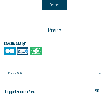
Senden
Preise
Zahlungsart
€
90
Doppelzimmer/nacht