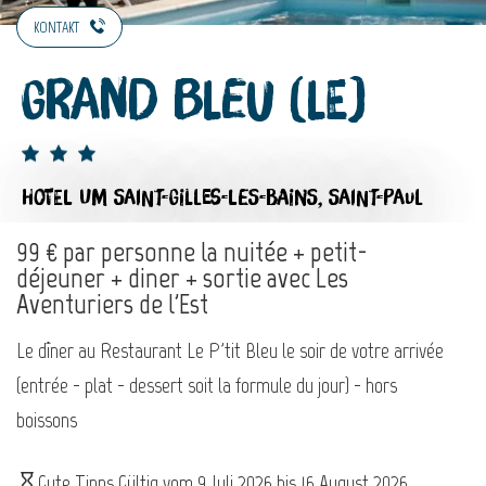
KONTAKT
Grand Bleu (Le)
HOTEL
UM SAINT-GILLES-LES-BAINS, SAINT-PAUL
99 € par personne la nuitée + petit-
déjeuner + diner + sortie avec Les
Aventuriers de l'Est
Le dîner au Restaurant Le P'tit Bleu le soir de votre arrivée
(entrée - plat - dessert soit la formule du jour) - hors
boissons
Gute Tipps Gültig vom
9 Juli 2026
bis
16 August 2026