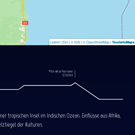
Leaflet
|
Esri
|
© IGN
|
© OpenStreetMap
|
TouristicMaps
 tropischen Insel im Indischen Ozean. Einflüsse aus Afrika,
ztiegel der Kulturen.