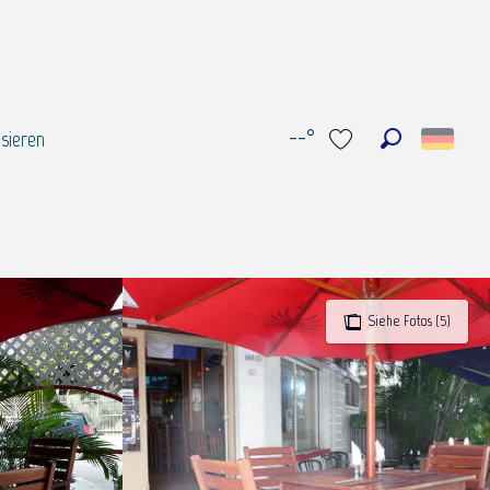
--°
sieren
Suche
Voir les favoris
Siehe Fotos (5)