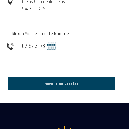
Cilaos / Cirque de Cilaos
97413
CILAOS
Klicken Sie hier, um die Nummer
02 62 31 73
▒▒
Einen Irrtum angeben