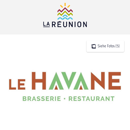
Aller
au
contenu
principal
Siehe Fotos (5)