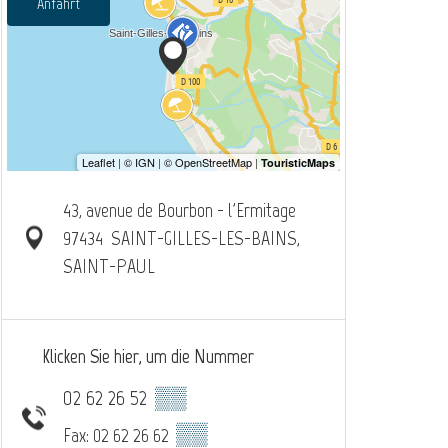
Anfahrt
43, avenue de Bourbon - l'Ermitage
97434
SAINT-GILLES-LES-BAINS,
SAINT-PAUL
Klicken Sie hier, um die Nummer
02 62 26 52
▒▒
▒▒
Fax: 02 62 26 62