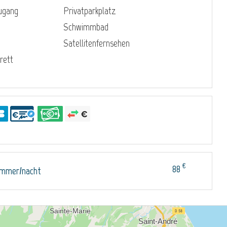
zugang
Privatparkplatz
Schwimmbad
Satellitenfernsehen
rett
€
88
immer/nacht