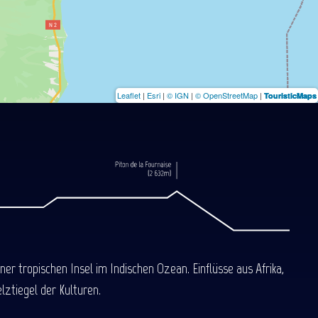
Leaflet
|
Esri
|
© IGN
|
© OpenStreetMap
|
TouristicMaps
 tropischen Insel im Indischen Ozean. Einflüsse aus Afrika,
ztiegel der Kulturen.