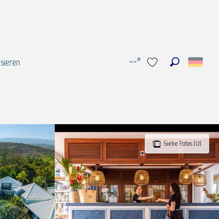
--°
sieren
Suche
Voir les favoris
Siehe Fotos (12)