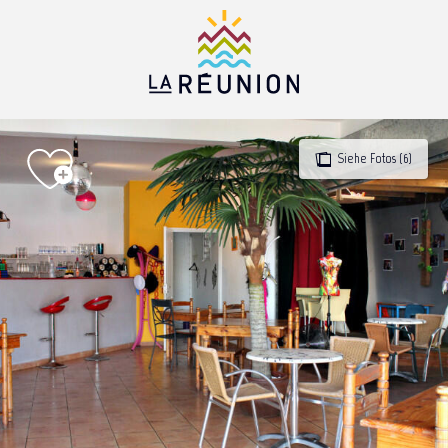
Aller
au
contenu
principal
Siehe Fotos (6)