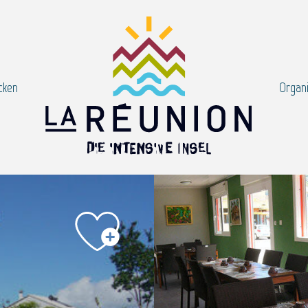
cken
Organi