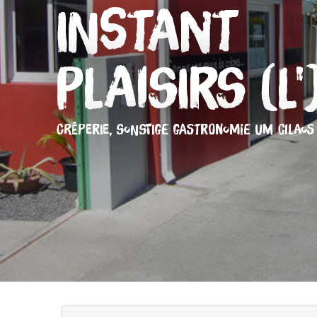
Instant
PLaisirs (L'
CRÊPERIE,
SONSTIGE GASTRONOMIE
UM CILAOS