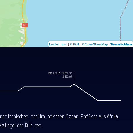
Leaflet
|
Esri
|
© IGN
|
© OpenStreetMap
|
TouristicMaps
 tropischen Insel im Indischen Ozean. Einflüsse aus Afrika,
ztiegel der Kulturen.