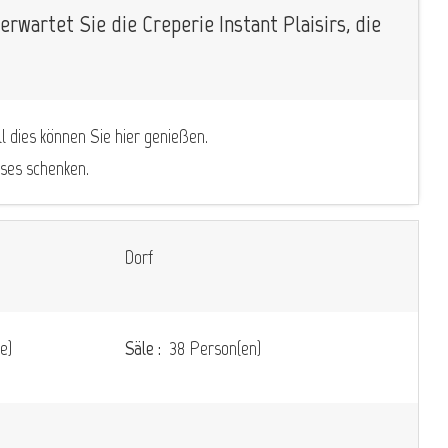
rwartet Sie die Creperie Instant Plaisirs, die
l dies können Sie hier genießen.
sses schenken.
Dorf
e)
Säle :
38 Person(en)