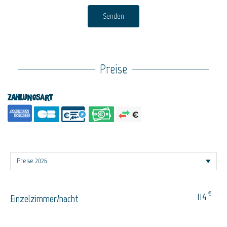
Senden
Preise
Zahlungsart
€
114
Einzelzimmer/nacht