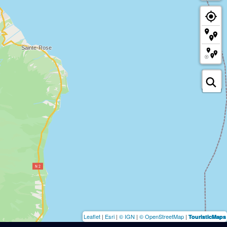
Leaflet
|
Esri
|
© IGN
|
© OpenStreetMap
|
TouristicMaps