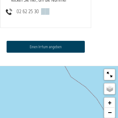
02 62 25 30
▒▒
Einen Irrtum angeben
+
−