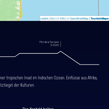
Leaflet
|
Esri
|
© IGN
|
© OpenStreetMap
|
TouristicMaps
 tropischen Insel im Indischen Ozean. Einflüsse aus Afrika,
ztiegel der Kulturen.