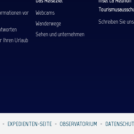
Das Reiseziel
Insel La Réunion
Tourismusaussch
ormationen vor
Webcams
Schreiben Sie uns
Wanderwege
ntworten
Sehen und unternehmen
r Ihren Urlaub
EXPEDIENTEN-SEITE
OBSERVATORIUM
DATENSCHUT