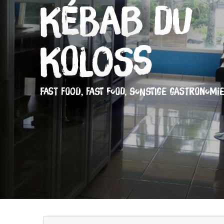
Kébab du
Koloss
FAST FOOD,
FAST FOOD,
SONSTIGE GASTRONOMI