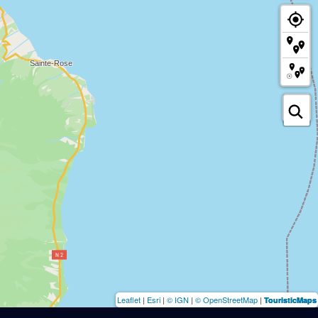
Leaflet
|
Esri
|
© IGN
|
© OpenStreetMap
|
TouristicMaps