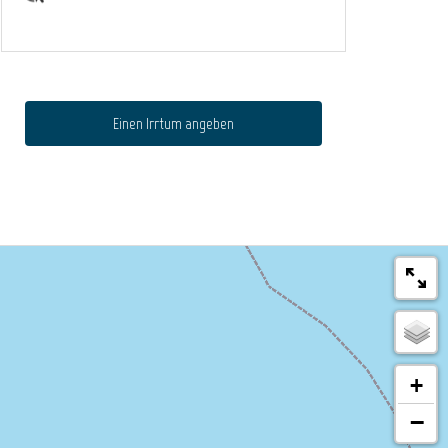
Einen Irrtum angeben
+
−