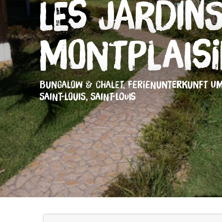
Les Jardin
Montplais
BUNGALOW & CHALET,
FERIENUNTERKUNFT
UM
SAINT-LOUIS, SAINT-LOUIS