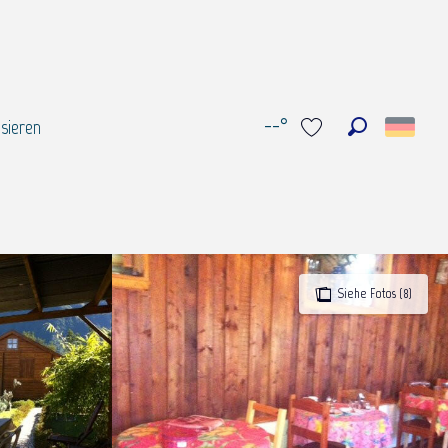
--°
sieren
Suche
Voir les favoris
Siehe Fotos (8)