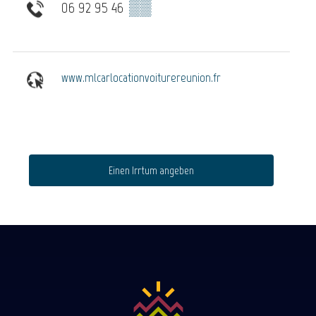
06 92 95 46
▒▒
www.mlcarlocationvoiturereunion.fr
Einen Irrtum angeben