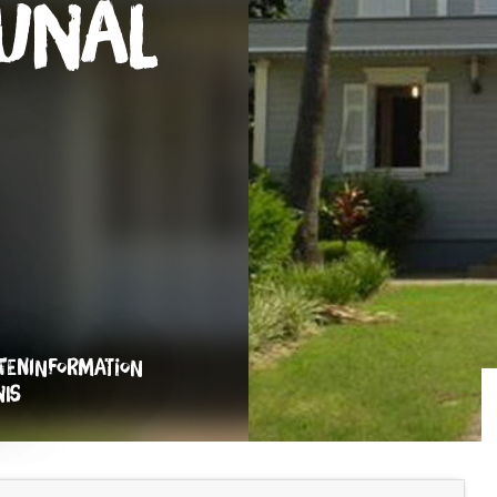
unal
s
TENINFORMATION
NIS