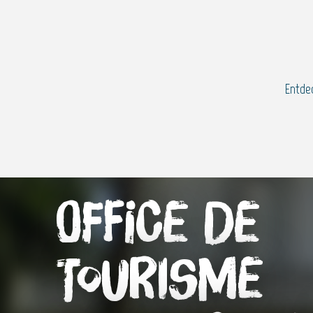
Aller
au
contenu
principal
Entde
Office de
Tourisme