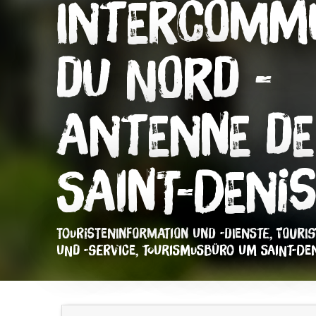
Intercomm
du Nord -
Antenne de
Saint-Deni
TOURISTENINFORMATION UND -DIENSTE,
TOURIS
UND -SERVICE,
TOURISMUSBÜRO
UM SAINT-DE