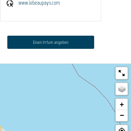
www.lebeaupays.com
Einen Irrtum angeben
+
−