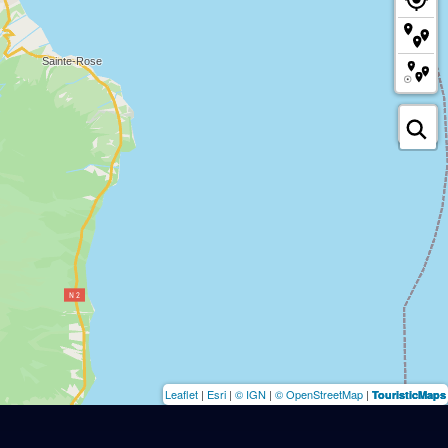
Leaflet
|
Esri
|
© IGN
|
© OpenStreetMap
|
TouristicMaps