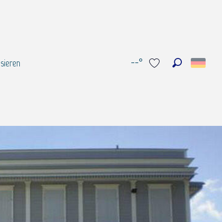
--°
sieren
Suche
Voir les favoris