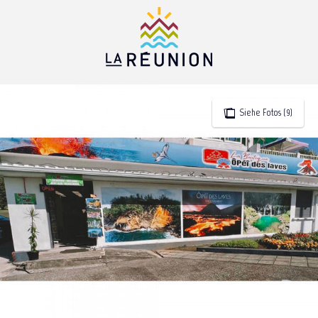
Aller
au
contenu
principal
Siehe Fotos (9)