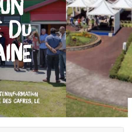
ion
e du
ine
TENINFORMATION
 DES CAFRES, LE