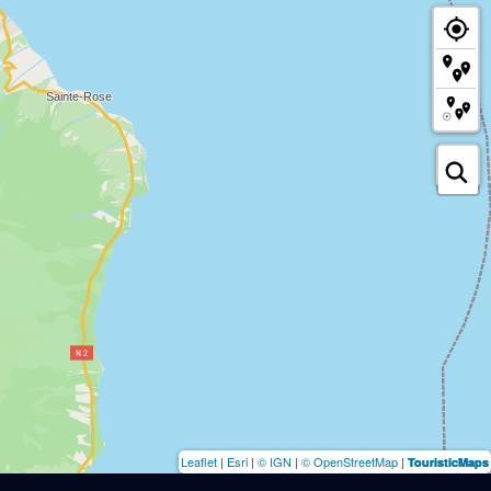
Leaflet
|
Esri
|
© IGN
|
© OpenStreetMap
|
TouristicMaps