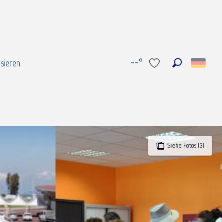
--°
sieren
Suche
Voir les favoris
Siehe Fotos (3)