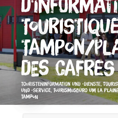
d'Informat
Touristiqu
Tampon/Pla
des Cafres
TOURISTENINFORMATION UND -DIENSTE,
TOURIS
UND -SERVICE,
TOURISMUSBÜRO
UM LA PLAINE
TAMPON