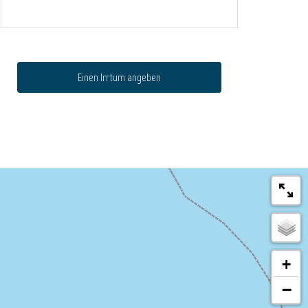
Einen Irrtum angeben
+
−