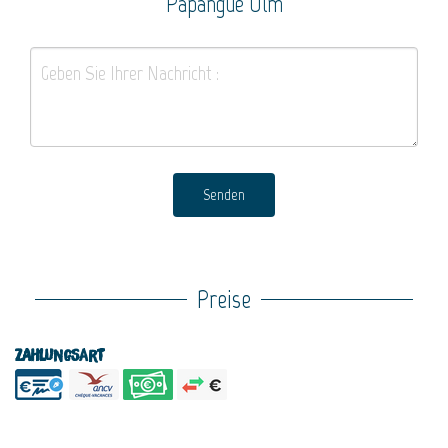
Papangue Ulm
Senden
Preise
Zahlungsart