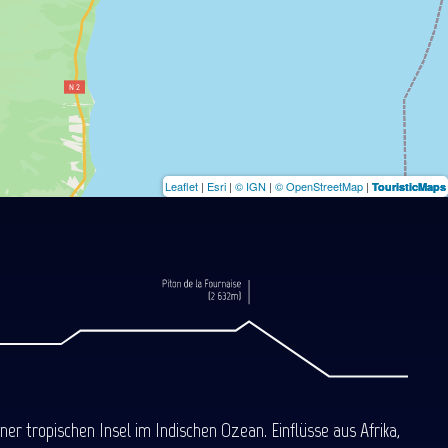
Leaflet
|
Esri
|
© IGN
|
© OpenStreetMap
|
TouristicMaps
 tropischen Insel im Indischen Ozean. Einflüsse aus Afrika,