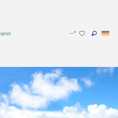
--°
sieren
Suche
Voir les favoris