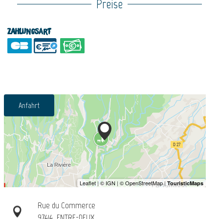
Preise
Zahlungsart
Anfahrt
Rue du Commerce
97414
ENTRE-DEUX